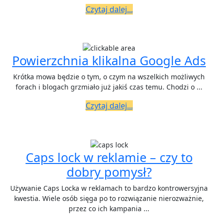
pozycjono
Czytaj
Czytaj dalej...
dalej...
P
Powierzchnia klikalna Google Ads
kl
Krótka mowa będzie o tym, o czym na wszelkich możliwych
G
forach i blogach grzmiało już jakiś czas temu. Chodzi o ...
A
Czytaj
Czytaj dalej...
dalej...
Caps lock w reklamie – czy to
Caps
dobry pomysł?
lock
Używanie Caps Locka w reklamach to bardzo kontrowersyjna
w
kwestia. Wiele osób sięga po to rozwiązanie nierozważnie,
przez co ich kampania ...
reklamie