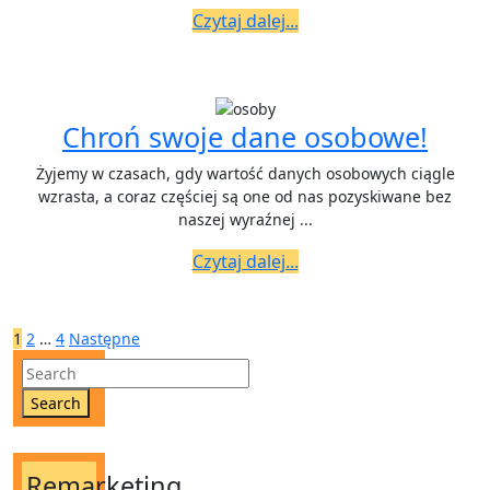
Czytaj
–
Czytaj dalej...
dalej...
czy
to
dobry
Chro
Chroń swoje dane osobowe!
pomysł?
swoj
Żyjemy w czasach, gdy wartość danych osobowych ciągle
dan
wzrasta, a coraz częściej są one od nas pozyskiwane bez
naszej wyraźnej ...
osob
Czytaj
Czytaj dalej...
dalej...
Stronicowanie
1
2
…
4
Następne
wpisów
Search
for:
Remarketing