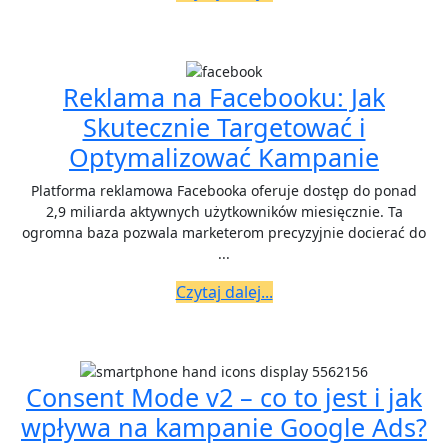
dalej...
dotrz
do
młods
Reklama na Facebooku: Jak
public
Skutecznie Targetować i
Rekl
Optymalizować Kampanie
na
Platforma reklamowa Facebooka oferuje dostęp do ponad
Faceb
2,9 miliarda aktywnych użytkowników miesięcznie. Ta
ogromna baza pozwala marketerom precyzyjnie docierać do
Jak
...
Skute
Czytaj
Czytaj dalej...
Targe
dalej...
i
Optym
Kamp
Consent Mode v2 – co to jest i jak
C
wpływa na kampanie Google Ads?