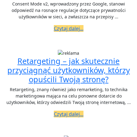
M
Consent Mode v2, wprowadzony przez Google, stanowi
v
odpowiedź na rosnące regulacje dotyczące prywatności
użytkowników w sieci, a zwłaszcza na przepisy ...
–
Czytaj
c
Czytaj dalej...
dalej...
t
je
i
Retargeting – jak skutecznie
j
przyciągnąć użytkowników, którzy
w
Retarge
opuścili Twoją stronę?
n
–
Retargeting, znany również jako remarketing, to technika
k
jak
marketingowa mająca na celu ponowne dotarcie do
G
użytkowników, którzy odwiedzili Twoją stronę internetową, ...
skutecz
A
Czytaj
przycią
Czytaj dalej...
dalej...
użytkow
którzy