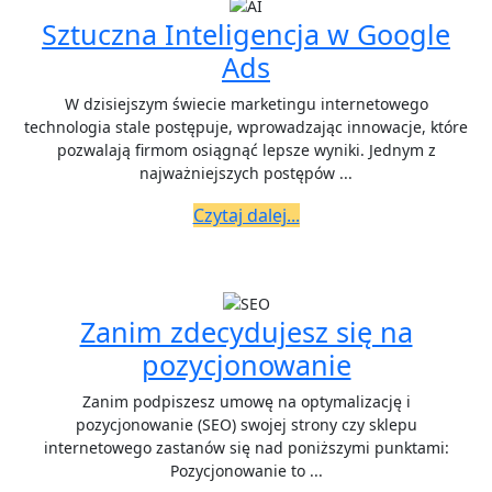
opuścili
Sztuczna Inteligencja w Google
Twoją
Sztuczna
Ads
stronę?
Inteligencja
W dzisiejszym świecie marketingu internetowego
w
technologia stale postępuje, wprowadzając innowacje, które
pozwalają firmom osiągnąć lepsze wyniki. Jednym z
Google
najważniejszych postępów ...
Ads
Czytaj
Czytaj dalej...
dalej...
Zanim zdecydujesz się na
Zanim
pozycjonowanie
zdecyduje
Zanim podpiszesz umowę na optymalizację i
się
pozycjonowanie (SEO) swojej strony czy sklepu
internetowego zastanów się nad poniższymi punktami:
na
Pozycjonowanie to ...