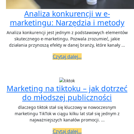
Analiza konkurencji w e-
An
marketingu: Narzędzia i metody
ko
Analiza konkurencji jest jednym z podstawowych elementów
w
skutecznego e-marketingu. Pozwala zrozumieć, jakie
działania przynoszą efekty w danej branży, które kanały ...
e-
Czytaj
ma
Czytaj dalej...
dalej...
Na
i
me
Marketing na tiktoku – jak dotrzeć
Marke
do młodszej publiczności
na
dlaczego tiktok stał się kluczowy w nowoczesnym
tiktok
marketingu TikTok w ciągu kilku lat stał się jednym z
najważniejszych kanałów promocji. ...
–
Czytaj
jak
Czytaj dalej...